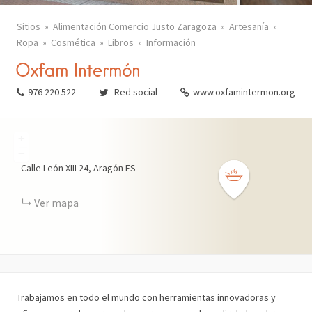
Actur
Zaragoza
Sitios
Alimentación Comercio Justo Zaragoza
Artesanía
La Almozara
Zaragoza
Ropa
Cosmética
Libros
Información
Oxfam Intermón
Las Fuentes
Zaragoza
976 220 522
Red social
www.oxfamintermon.org
Santa Isabel
Zaragoza
Torrero – La Paz
Zaragoza
+
−
Casablanca
Zaragoza
Calle León XIII
24
Aragón
ES
Barrios rurales
Zaragoza
Ver mapa
Trabajamos en todo el mundo con herramientas innovadoras y