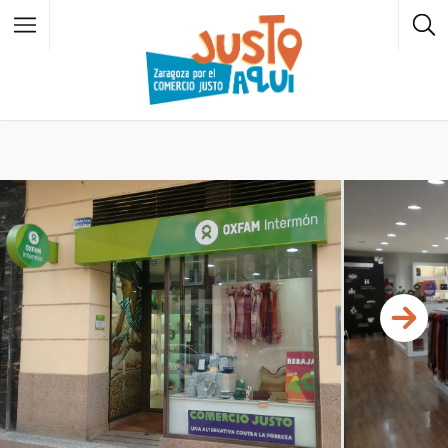
Todos los barrios
Casco Histórico
Zaragoza
Centro
Zaragoza
El Rabal
Zaragoza
Universidad
Zaragoza
Delicias
Zaragoza
San José
Zaragoza