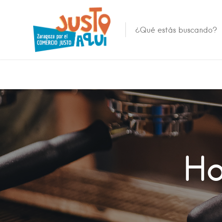
Todos los barrios
Casco Histórico
Zarag
Centro
Zaragoza
El Rabal
Zaragoza
Ho
Universidad
Zaragoza
Delicias
Zaragoza
San José
Zaragoza