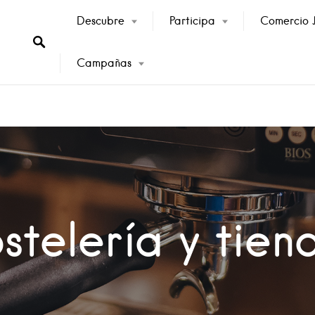
Descubre
Participa
Comercio J
Campañas
oza
stelería y tien