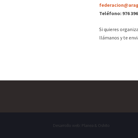
federacion@arag
Teléfono: 976 396
Si quieres organiz
llámanos y te env
Desarrollo web:
Planea
&
Oshito