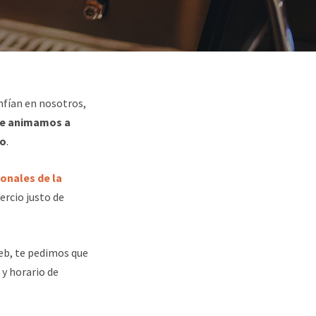
nfían en nosotros,
e animamos a
io
.
onales de la
rcio justo de
eb, te pedimos que
 y horario de