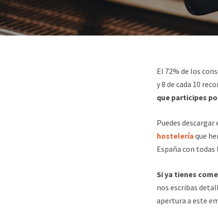
Actur
Zaragoza
La Almozara
Zaragoza
Las Fuentes
Zaragoza
Santa Isabel
El 72% de los con
Zaragoza
y 8 de cada 10 re
Torrero – La Paz
Zara
que participes p
Casablanca
Zaragoza
Puedes descargar
hostelería
que he
Barrios rurales
Zarago
España con todas 
Si ya tienes come
nos escribas detal
apertura a este em