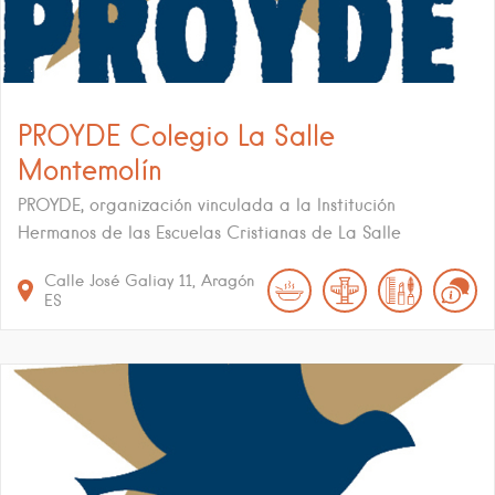
PROYDE Colegio La Salle
Montemolín
PROYDE, organización vinculada a la Institución
Hermanos de las Escuelas Cristianas de La Salle
Calle José Galiay
11
Aragón
ES