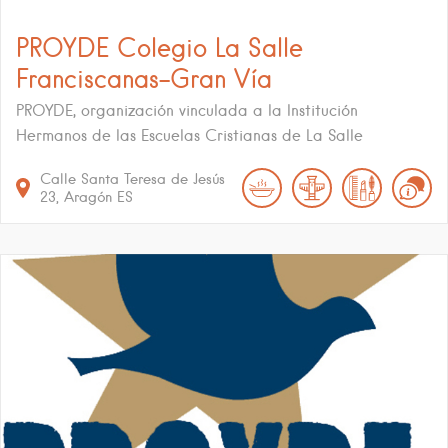
PROYDE Colegio La Salle
Franciscanas-Gran Vía
PROYDE, organización vinculada a la Institución
Hermanos de las Escuelas Cristianas de La Salle
Calle Santa Teresa de Jesús
23
Aragón
ES