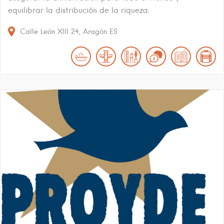
equilibrar la distribución de la riqueza.
Calle León XIII
24
Aragón
ES