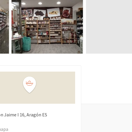
on Jaime I
16
Aragón
ES
mapa