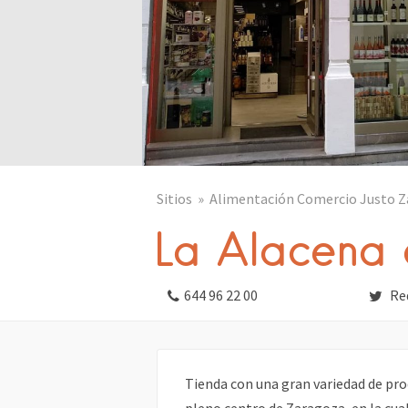
Actur
Zaragoza
La Almozara
Zaragoza
Las Fuentes
Zaragoza
Santa Isabel
Zaragoza
Torrero – La Paz
Zara
Sitios
Alimentación Comercio Justo 
Casablanca
Zaragoza
La Alacena
Barrios rurales
Zarago
644 96 22 00
Red
Tienda con una gran variedad de pr