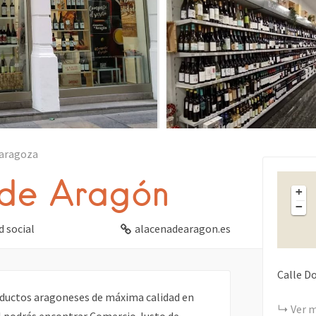
goza
Zaragoza
 de Aragón
+
za
−
 social
alacenadearagon.es
Calle D
oductos aragoneses de máxima calidad en
Ver 