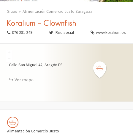
Actur
Zaragoza
Sitios
Alimentación Comercio Justo Zaragoza
La Almozara
Zaragoza
Koralium – Clownfish
Las Fuentes
Zaragoza
876 281 249
Red social
www.koralium.es
Santa Isabel
Zaragoza
+
Torrero – La Paz
Zaragoza
−
Calle San Miguel
42
Aragón
ES
Casablanca
Zaragoza
Ver mapa
Barrios rurales
Zaragoza
Alimentación Comercio Justo