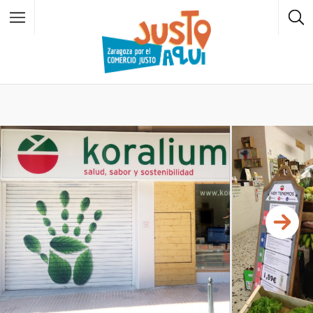
Todos los barrios
Casco Histórico
Zaragoza
Centro
Zaragoza
El Rabal
Zaragoza
Universidad
Zaragoza
Delicias
Zaragoza
San José
Zaragoza