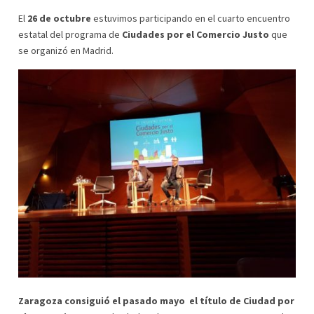
Actur
Zaragoza
El
26 de octubre
estuvimos participando en el cuarto encuentro
estatal del programa de
Ciudades por el Comercio Justo
que
La Almozara
Zaragoza
se organizó en Madrid.
Las Fuentes
Zaragoza
Santa Isabel
Zaragoza
Torrero – La Paz
Zaragoza
Casablanca
Zaragoza
Barrios rurales
Zaragoza
Zaragoza consiguió el pasado mayo el título de Ciudad por