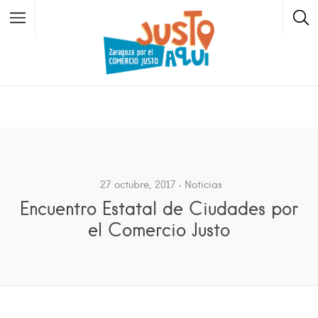
Todos los barrios
Casco Histórico
Zaragoza
Centro
Zaragoza
27 octubre, 2017
Noticias
El Rabal
Zaragoza
Encuentro Estatal de Ciudades por
el Comercio Justo
Universidad
Zaragoza
Delicias
Zaragoza
San José
Zaragoza